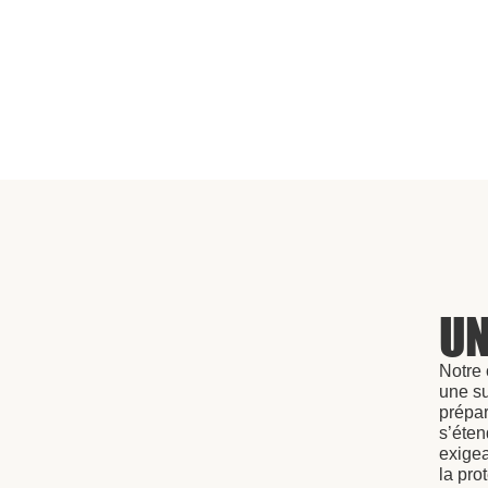
UN
Notre 
une su
prépar
s’éten
exigea
la pro